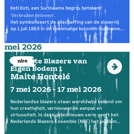
Keti Koti, een Surinaams begrip, betekent
‘Verbroken Ketenen’
.
Het symboliseert de afschaffing van de slavernij
op 1 juli 1863 in de toenmalige koloniën Suriname
en de Nederlandse Antillen — en daarmee het
einde van een zwarte periode in de Nederlandse
mei
2026
geschiedenis.
De Beste Blazers van
nbe
Eigen Bodem 1
Maite Hontelé
7
mei
2026 - 17
mei
2026
Nederlandse blazers staan wereldwijd bekend om
hun creativiteit, vernieuwende aanpak en
virtuositeit. In deze gloednieuwe serie geeft het
Nederlands Blazers Ensemble (NBE) het podium
aan de absolute top van de Nederlandse blazers