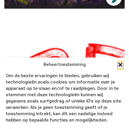
N
i
e
u
w
s
b
r
Beheertoestemming
i
e
f
Om de beste ervaringen te bieden, gebruiken wij
(
technologieën zoals cookies om informatie over je
N
apparaat op te slaan en/of te raadplegen. Door in te
L
stemmen met deze technologieën kunnen wij
)
gegevens zoals surfgedrag of unieke ID's op deze site
M
verwerken. Als je geen toestemming geeft of je
el
toestemming intrekt, kan dit een nadelige invloed
d
hebben op bepaalde functies en mogelijkheden.
je