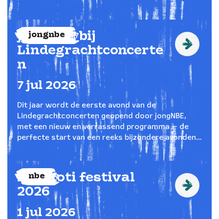
jongNBE bij
jongnbe
Lindegrachtconcerte
n
7
jul
2026
Dit jaar wordt de eerste avond van de
Lindegrachtconcerten geopend door jongNBE,
met een nieuw en verrassend programma — de
perfecte start van een reeks bijzondere avonden
uitgevoerd op het brugpodium naast Mooij
Alkmaar.
Keti Koti festival
nbe
2026
1
jul
2026