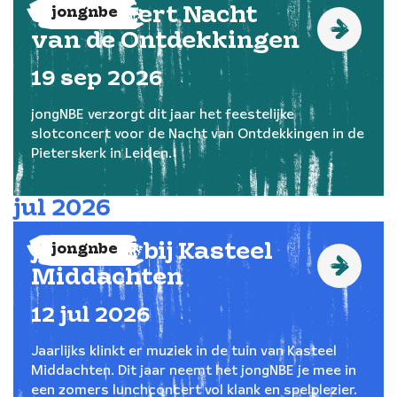
Slotconcert Nacht
jongnbe
van de Ontdekkingen
19
sep
2026
jongNBE verzorgt dit jaar het feestelijke
slotconcert voor de Nacht van Ontdekkingen in de
Pieterskerk in Leiden.
jul
2026
jongNBE bij Kasteel
jongnbe
Middachten
12
jul
2026
Jaarlijks klinkt er muziek in de tuin van Kasteel
Middachten. Dit jaar neemt het jongNBE je mee in
een zomers lunchconcert vol klank en spelplezier.