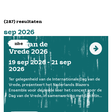
(287) resultaten
sep
2026
Dag van de
nbe
Vrede 2026
19
sep
2026 - 21
sep
2026
Ter gelegenheid van de Internationale Dag van de
Vrede, presenteert het Nederlands Blazers
Ensemble voor de zesde keer het concert voor de
Dag van de Vrede, in samenwerking met Stichting
Vluchteling, TivoliVredenburg en PHIL Haarlem.