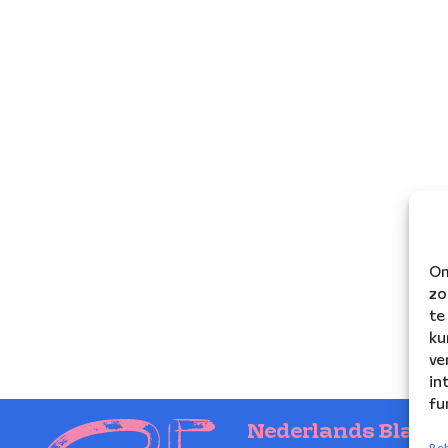
Om
zo
te
ku
ve
in
fu
Nederlands Blaze
Beh