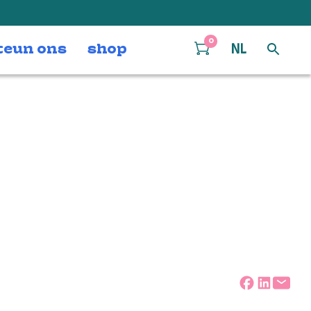
0
teun ons
shop
NL
1_5bcddde2b5_h
Deel