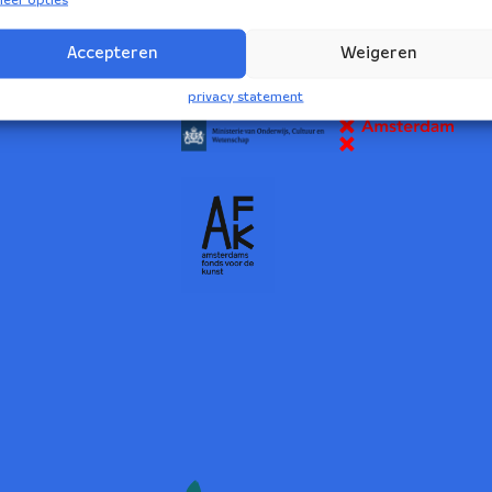
2
Accepteren
Weigeren
NBE wordt ondersteund door:
privacy statement