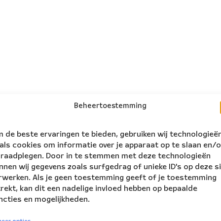
Beheertoestemming
 de beste ervaringen te bieden, gebruiken wij technologieë
als cookies om informatie over je apparaat op te slaan en/o
 raadplegen. Door in te stemmen met deze technologieën
nnen wij gegevens zoals surfgedrag of unieke ID's op deze s
rwerken. Als je geen toestemming geeft of je toestemming
trekt, kan dit een nadelige invloed hebben op bepaalde
ncties en mogelijkheden.
volg ons:
rs Ensemble
eer opties