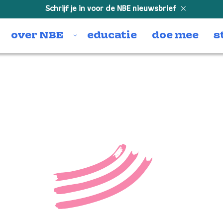
Schrijf je in voor de NBE nieuwsbrief
over NBE
educatie
doe mee
s
4932126536