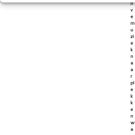
li
v
e
m
u
zi
e
k
n
a
a
r
pl
e
k
k
e
n
w
a