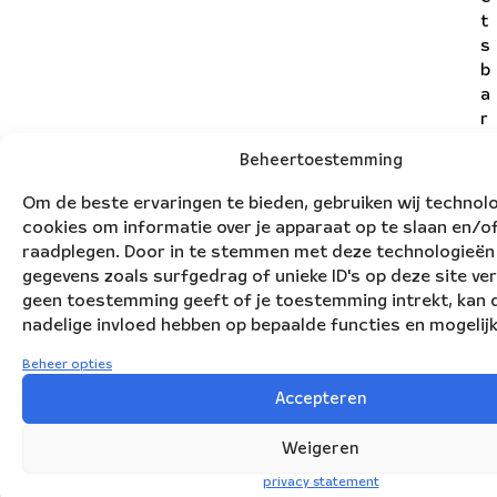
t
s
b
a
r
e
Beheertoestemming
p
o
Om de beste ervaringen te bieden, gebruiken wij technol
si
cookies om informatie over je apparaat op te slaan en/of
ti
raadplegen. Door in te stemmen met deze technologieën
e
gegevens zoals surfgedrag of unieke ID's op deze site ver
s
geen toestemming geeft of je toestemming intrekt, kan d
e
nadelige invloed hebben op bepaalde functies en mogelij
n
b
Beheer opties
r
Accepteren
e
n
Weigeren
g
privacy statement
t