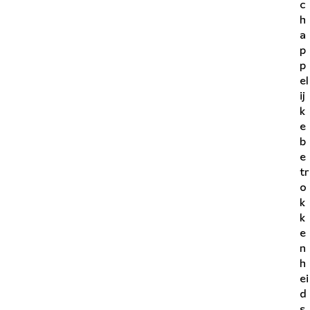
c
h
a
p
p
el
ij
k
e
b
e
tr
o
k
k
e
n
h
ei
d
s