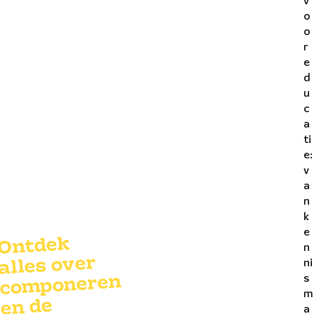
v
o
o
r
e
d
u
c
a
ti
e:
v
a
n
k
e
Ontdek
n
alles over
ni
s
componeren
m
en de
a