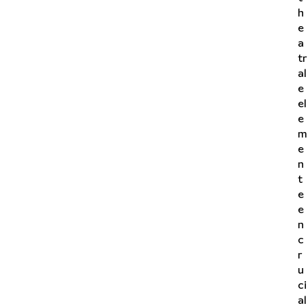
h
e
a
tr
al
e
el
e
m
e
n
t
e
e
n
c
r
u
ci
al