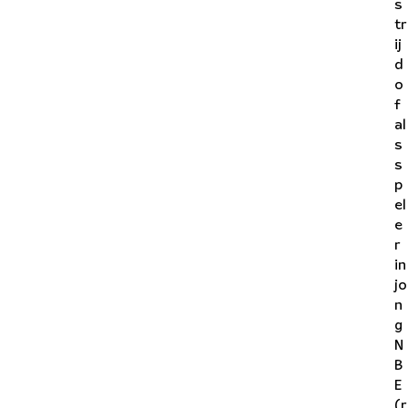
s
tr
ij
d
o
f
al
s
s
p
el
e
r
in
jo
n
g
N
B
E
(r