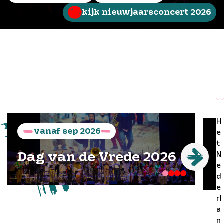
kijk nieuwjaarsconcert 2026
H
vanaf
sep
2026
e
t
N
Dag van de Vrede 2026
e
d
e
rl
a
n