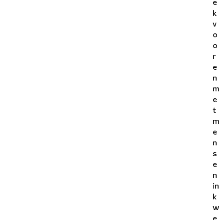
e
k
v
o
o
r
e
n
m
e
t
m
e
n
s
e
n
in
k
w
e