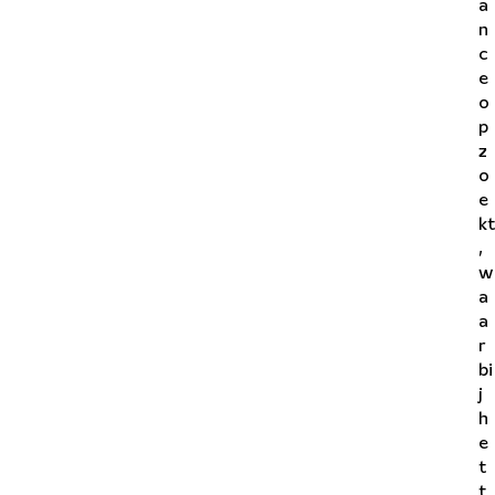
a
n
c
e
o
p
z
o
e
kt
,
w
a
a
r
bi
j
h
e
t
t