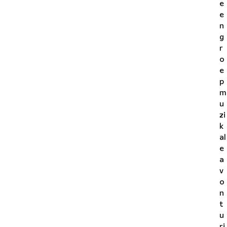
e
e
n
g
r
o
e
p
m
u
zi
k
al
e
a
v
o
n
t
u
ri