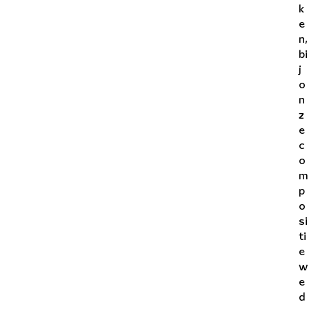
k
e
n,
bi
j
o
n
z
e
c
o
m
p
o
si
ti
e
w
e
d