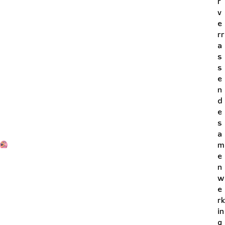
r
v
e
rr
a
s
s
e
n
d
e
s
a
m
e
n
w
e
rk
in
g