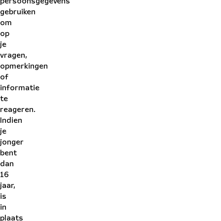
persoonsgegevens
gebruiken
om
op
je
vragen,
opmerkingen
of
informatie
te
reageren.
Indien
je
jonger
bent
dan
16
jaar,
is
in
plaats