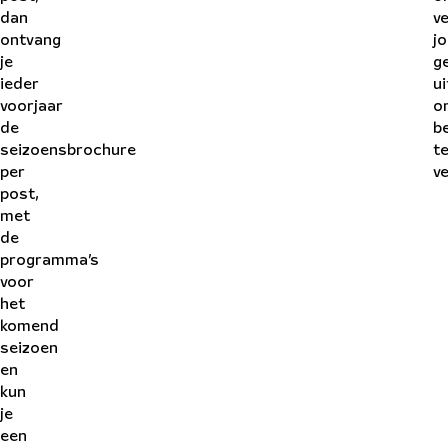
dan
v
ontvang
j
je
g
ieder
ui
voorjaar
o
de
b
seizoensbrochure
t
per
v
post,
met
de
programma’s
voor
het
komend
seizoen
en
kun
je
een