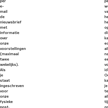
per
p
e-
w
mail
v
de
h
nieuwsbrief
h
met
o
informatie
di
over
k
onze
e
voorstellingen
al
(maximaal
n
twee
e
wekelijks).
v
Als
id
je
O
staat
k
ingeschreven
je
voor
t
onze
al
fysieke
ti
post,
o