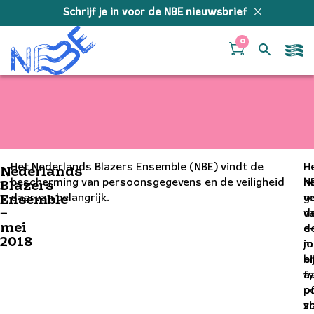
Doorgaan naar inhoud
Schrijf je in voor de NBE nieuwsbrief
0
Het Nederlands Blazers Ensemble (NBE) vindt de
H
·
Nederlands
bescherming van persoonsgegevens en de veiligheid
N
h
Blazers
daarvan belangrijk.
g
v
Ensemble
–
d
v
mei
d
e
2018
j
m
bi
e
a
f
o
p
vi
z