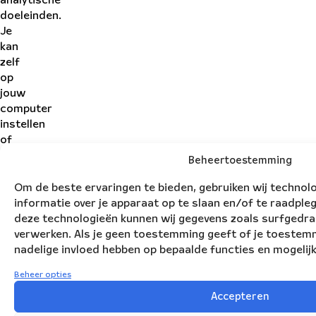
analytische
doeleinden.
Je
kan
zelf
op
jouw
computer
instellen
of
je
Beheertoestemming
daarvoor
toestemming
Om de beste ervaringen te bieden, gebruiken wij technol
geeft.
informatie over je apparaat op te slaan en/of te raadpl
deze technologieën kunnen wij gegevens zoals surfgedrag 
verwerken. Als je geen toestemming geeft of je toestemmi
nadelige invloed hebben op bepaalde functies en mogelij
Beheer opties
Accepteren