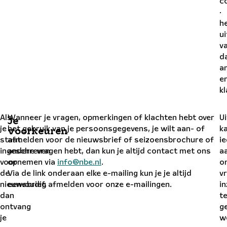
c
·
h
u
v
d
a
e
k
Als
Wanneer je vragen, opmerkingen of klachten hebt over
U
Je
je
het gebruik van je persoonsgegevens, je wilt aan- of
k
voorkeuren
staat
afmelden voor de nieuwsbrief of seizoensbrochure of
i
ingeschreven
andere vragen hebt, dan kun je altijd contact met ons
a
voor
opnemen via
info@nbe.nl
.
o
de
Via de link onderaan elke e-mailing kun je je altijd
v
nieuwsbrief,
eenvoudig afmelden voor onze e-mailingen.
i
dan
t
ontvang
g
je
w