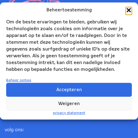
Beheertoestemming
Om de beste ervaringen te bieden, gebruiken wij
technologieën zoals cookies om informatie over je
apparaat op te slaan en/of te raadplegen. Door in te
stemmen met deze technologieën kunnen wij
gegevens zoals surfgedrag of unieke ID's op deze site
verwerken. Als je geen toestemming geeft of je
toestemming intrekt, kan dit een nadelige invloed
Nederlands Blazers Ensemble
hebben op bepaalde functies en mogelijkheden.
Korte Leidsedwarsstraat 12
Beheer opties
1017 RC Amsterdam
Accepteren
+31(0)20 623 78 06
Weigeren
info@nbe.nl
privacy statement
volg ons: