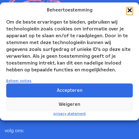
Beheertoestemming
Om de beste ervaringen te bieden, gebruiken wij
technologieën zoals cookies om informatie over je
apparaat op te slaan en/of te raadplegen. Door in te
stemmen met deze technologieën kunnen wij
gegevens zoals surfgedrag of unieke ID's op deze site
verwerken. Als je geen toestemming geeft of je
toestemming intrekt, kan dit een nadelige invloed
Nederlands Blazers Ensemble
hebben op bepaalde functies en mogelijkheden.
Korte Leidsedwarsstraat 12
Beheer opties
1017 RC Amsterdam
Accepteren
+31(0)20 623 78 06
Weigeren
info@nbe.nl
privacy statement
volg ons: