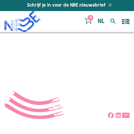
Doorgaan naar inhoud
Schrijf je in voor de NBE nieuwsbrief
0
NL
NBElive 0027 Het
Paradijs Op Aarde
Deel