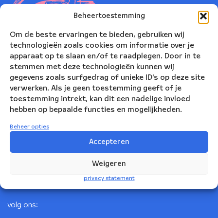
Beheertoestemming
Om de beste ervaringen te bieden, gebruiken wij
technologieën zoals cookies om informatie over je
apparaat op te slaan en/of te raadplegen. Door in te
stemmen met deze technologieën kunnen wij
gegevens zoals surfgedrag of unieke ID's op deze site
verwerken. Als je geen toestemming geeft of je
toestemming intrekt, kan dit een nadelige invloed
Nederlands Blazers Ensemble
hebben op bepaalde functies en mogelijkheden.
Korte Leidsedwarsstraat 12
Beheer opties
1017 RC Amsterdam
Accepteren
+31(0)20 623 78 06
Weigeren
info@nbe.nl
privacy statement
volg ons: