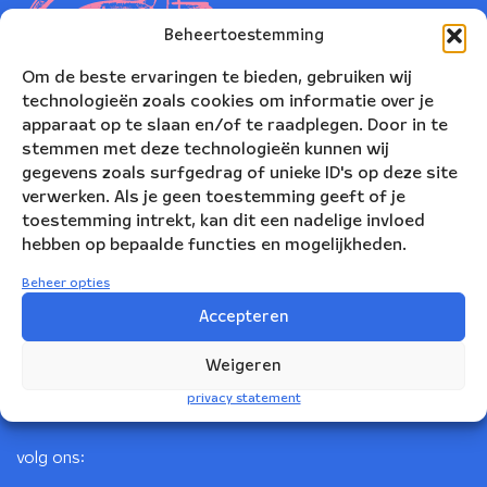
Beheertoestemming
Om de beste ervaringen te bieden, gebruiken wij
technologieën zoals cookies om informatie over je
apparaat op te slaan en/of te raadplegen. Door in te
stemmen met deze technologieën kunnen wij
gegevens zoals surfgedrag of unieke ID's op deze site
verwerken. Als je geen toestemming geeft of je
toestemming intrekt, kan dit een nadelige invloed
Nederlands Blazers Ensemble
hebben op bepaalde functies en mogelijkheden.
Korte Leidsedwarsstraat 12
Beheer opties
1017 RC Amsterdam
Accepteren
+31(0)20 623 78 06
Weigeren
info@nbe.nl
privacy statement
volg ons: