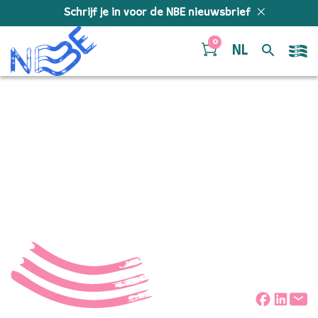
Doorgaan naar inhoud
Schrijf je in voor de NBE nieuwsbrief
0
NL
Hungarian Dance No.16
– Johannes Brahms –
SWE – Preview page 1
Deel