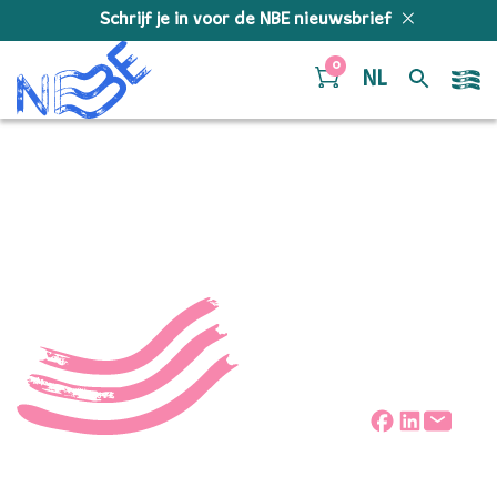
Doorgaan naar inhoud
Schrijf je in voor de NBE nieuwsbrief
0
NL
NBElive 0023 Mijn God!
Deel