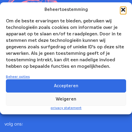
Beheertoestemming
Om de beste ervaringen te bieden, gebruiken wij
technologieën zoals cookies om informatie over je
apparaat op te slaan en/of te raadplegen. Door in te
stemmen met deze technologieën kunnen wij
gegevens zoals surfgedrag of unieke ID's op deze site
verwerken. Als je geen toestemming geeft of je
toestemming intrekt, kan dit een nadelige invloed
Nederlands Blazers Ensemble
hebben op bepaalde functies en mogelijkheden.
Korte Leidsedwarsstraat 12
Beheer opties
1017 RC Amsterdam
Accepteren
+31(0)20 623 78 06
Weigeren
info@nbe.nl
privacy statement
volg ons: