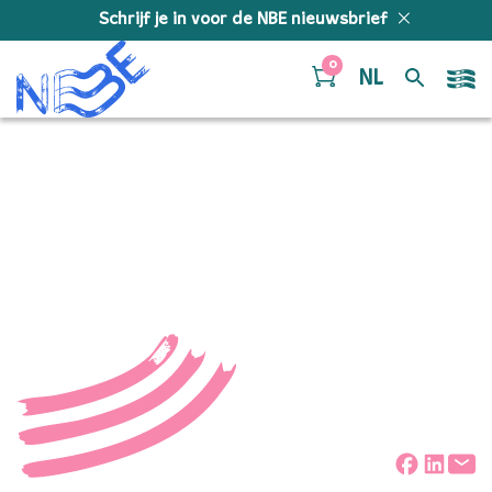
Doorgaan naar inhoud
Schrijf je in voor de NBE nieuwsbrief
0
NL
NBElive 0012 De
Schepping
Deel