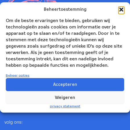
Beheertoestemming
Om de beste ervaringen te bieden, gebruiken wij
technologieën zoals cookies om informatie over je
apparaat op te slaan en/of te raadplegen. Door in te
stemmen met deze technologieën kunnen wij
gegevens zoals surfgedrag of unieke ID's op deze site
verwerken. Als je geen toestemming geeft of je
toestemming intrekt, kan dit een nadelige invloed
Nederlands Blazers Ensemble
hebben op bepaalde functies en mogelijkheden.
Korte Leidsedwarsstraat 12
Beheer opties
1017 RC Amsterdam
Accepteren
+31(0)20 623 78 06
Weigeren
info@nbe.nl
privacy statement
volg ons: