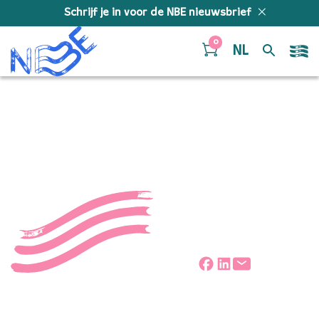
Doorgaan naar inhoud
Schrijf je in voor de NBE nieuwsbrief
0
NL
NBE-NJC-banner (2)
Deel