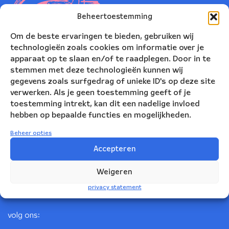
Beheertoestemming
Om de beste ervaringen te bieden, gebruiken wij
technologieën zoals cookies om informatie over je
apparaat op te slaan en/of te raadplegen. Door in te
stemmen met deze technologieën kunnen wij
gegevens zoals surfgedrag of unieke ID's op deze site
verwerken. Als je geen toestemming geeft of je
toestemming intrekt, kan dit een nadelige invloed
Nederlands Blazers Ensemble
hebben op bepaalde functies en mogelijkheden.
Korte Leidsedwarsstraat 12
Beheer opties
1017 RC Amsterdam
Accepteren
+31(0)20 623 78 06
Weigeren
info@nbe.nl
privacy statement
volg ons: