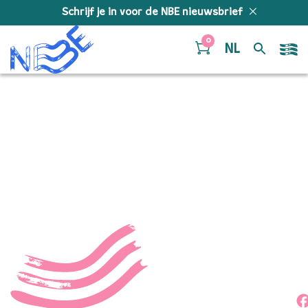
Doorgaan naar inhoud
Schrijf je in voor de NBE nieuwsbrief
0
NL
54240036338_03d132db0
NBE NIEUWJAARSCONCERT 2025 hele NBE familie
Deel