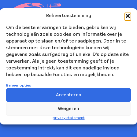
Beheertoestemming
Om de beste ervaringen te bieden, gebruiken wij
technologieën zoals cookies om informatie over je
apparaat op te slaan en/of te raadplegen. Door in te
stemmen met deze technologieën kunnen wij
gegevens zoals surfgedrag of unieke ID's op deze site
verwerken. Als je geen toestemming geeft of je
toestemming intrekt, kan dit een nadelige invloed
hebben op bepaalde functies en mogelijkheden.
Nederlands Blazers Ensemble
Beheer opties
Korte Leidsedwarsstraat 12
Accepteren
1017 RC Amsterdam
Weigeren
+31(0)20 623 78 06
privacy statement
info@nbe.nl