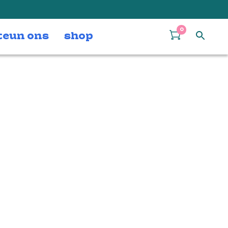
0
teun ons
shop
t, K. 361 – Gran partita door
. Genre: Classical.