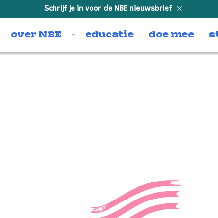
Schrijf je in voor de NBE nieuwsbrief
over NBE
educatie
doe mee
s
Adagio
“Adagio” van Mozart: Serenade in B fla
Orchestra of the 18th Century. Track 3