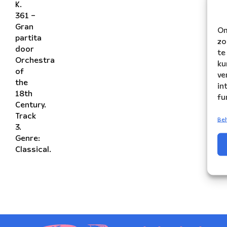
K.
361 –
Gran
Om
partita
zo
door
te
Orchestra
ku
of
ve
the
in
18th
fu
Century.
Track
Beh
3.
Genre:
Classical.