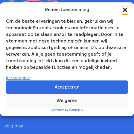
Beheertoestemming
Om de beste ervaringen te bieden, gebruiken wij
technologieën zoals cookies om informatie over je
apparaat op te slaan en/of te raadplegen. Door in te
stemmen met deze technologieën kunnen wij
gegevens zoals surfgedrag of unieke ID's op deze site
verwerken. Als je geen toestemming geeft of je
toestemming intrekt, kan dit een nadelige invloed
Nederlands Blazers Ensemble
hebben op bepaalde functies en mogelijkheden.
Korte Leidsedwarsstraat 12
Beheer opties
1017 RC Amsterdam
Accepteren
+31(0)20 623 78 06
Weigeren
info@nbe.nl
privacy statement
volg ons: