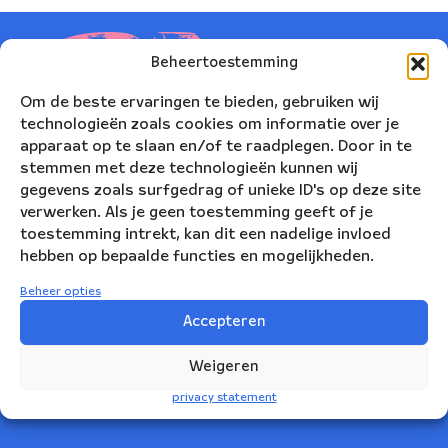
Beheertoestemming
Om de beste ervaringen te bieden, gebruiken wij
technologieën zoals cookies om informatie over je
apparaat op te slaan en/of te raadplegen. Door in te
stemmen met deze technologieën kunnen wij
gegevens zoals surfgedrag of unieke ID's op deze site
verwerken. Als je geen toestemming geeft of je
toestemming intrekt, kan dit een nadelige invloed
hebben op bepaalde functies en mogelijkheden.
Nederlands Blazers Ensemble
Beheer opties
Korte Leidsedwarsstraat 12
Accepteren
1017 RC Amsterdam
Weigeren
+31(0)20 623 78 06
privacy statement
info@nbe.nl