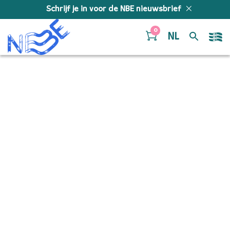
Doorgaan naar inhoud
Schrijf je in voor de NBE nieuwsbrief
0
NL
Ciocarlia! – Trumpet
(Bb)