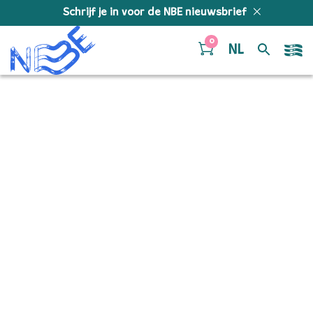
Doorgaan naar inhoud
Schrijf je in voor de NBE nieuwsbrief
0
NL
2025-07-
11_090232_NBE_©-Juri-
Hiensch_5501 copy