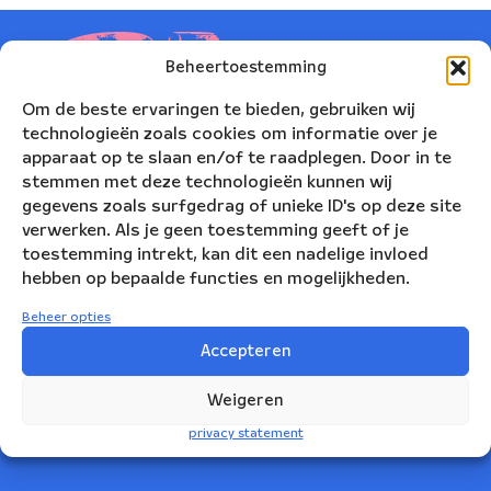
Beheertoestemming
Om de beste ervaringen te bieden, gebruiken wij
technologieën zoals cookies om informatie over je
apparaat op te slaan en/of te raadplegen. Door in te
stemmen met deze technologieën kunnen wij
gegevens zoals surfgedrag of unieke ID's op deze site
verwerken. Als je geen toestemming geeft of je
toestemming intrekt, kan dit een nadelige invloed
hebben op bepaalde functies en mogelijkheden.
Nederlands Blazers Ensemble
Beheer opties
Korte Leidsedwarsstraat 12
Accepteren
1017 RC Amsterdam
Weigeren
+31(0)20 623 78 06
privacy statement
info@nbe.nl