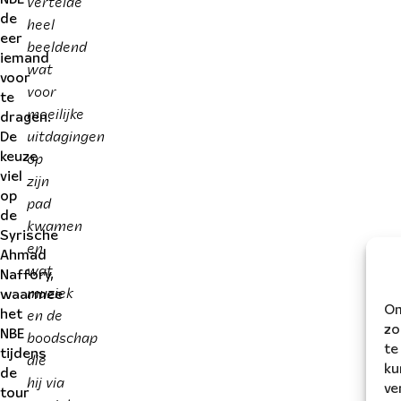
vertelde
de
heel
eer
beeldend
iemand
wat
voor
voor
te
moeilijke
dragen.
uitdagingen
De
op
keuze
viel
zijn
op
pad
de
kwamen
Syrische
en
Ahmad
wat
Naffory,
muziek
waarmee
Om
en de
het
zo
boodschap
NBE
te
tijdens
die
ku
de
hij via
ve
tour