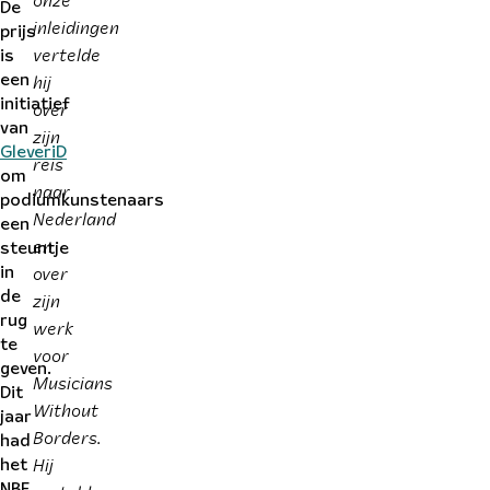
De
inleidingen
prijs
vertelde
is
hij
een
initiatief
over
van
zijn
GleveriD
reis
om
naar
podiumkunstenaars
Nederland
een
en
steuntje
over
in
zijn
de
rug
werk
te
voor
geven.
Musicians
Dit
Without
jaar
Borders.
had
Hij
het
NBE