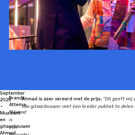
September
“Dit geeft mij
Brandt
Ahmad is zeer vereerd met de prijs:
2025
Attema:
van gitaarbouwer met een breder publiek te delen
–
Ahmad
“
Muzikant
is
en
een
gitaarbouwer
Ahmad
bijzonder