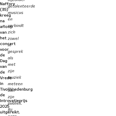
Naffory
getalenteerde
(35)
musicus
kreeg
en
na
verbindt
afloop
zich
van
zowel
het
in
concert
voor
gesprek
de
als
Dag
met
van
zijn
de
muziek
Vrede
meteen
in
aan
TivoliVredenburg
de
zijn
Introvatieprijs
publiek.
2025
Bij
uitgereikt.
onze