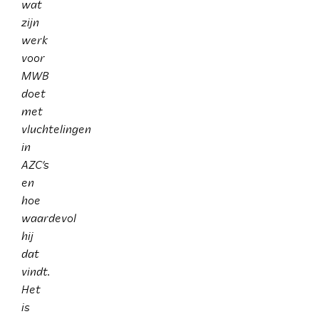
wat
zijn
werk
voor
MWB
doet
met
vluchtelingen
in
AZC’s
en
hoe
waardevol
hij
dat
vindt.
Het
is