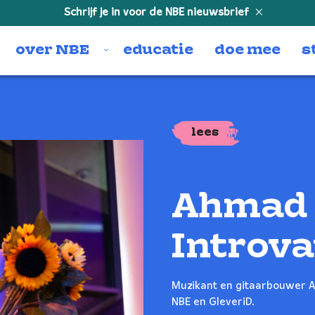
Schrijf je in voor de NBE nieuwsbrief
over NBE
educatie
doe mee
s
lees
Ahmad N
Introva
Muzikant en gitaarbouwer Ah
NBE en GleveriD.