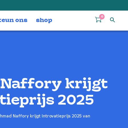
0
teun ons
shop
affory krijgt
tieprijs 2025
mad Naffory krijgt Introvatieprijs 2025 van