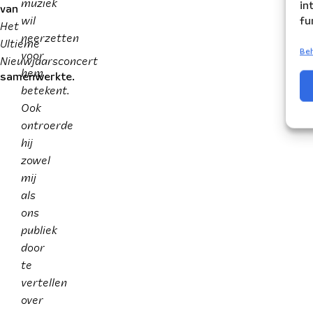
muziek
in
van
wil
fu
Het
neerzetten
Ultieme
voor
Beh
Nieuwjaarsconcert
hem
samenwerkte.
betekent.
Ook
ontroerde
hij
zowel
mij
als
ons
publiek
door
te
vertellen
over