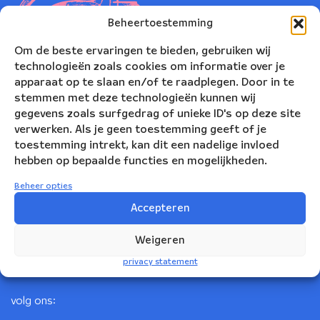
Beheertoestemming
Om de beste ervaringen te bieden, gebruiken wij
technologieën zoals cookies om informatie over je
apparaat op te slaan en/of te raadplegen. Door in te
stemmen met deze technologieën kunnen wij
gegevens zoals surfgedrag of unieke ID's op deze site
verwerken. Als je geen toestemming geeft of je
toestemming intrekt, kan dit een nadelige invloed
Nederlands Blazers Ensemble
hebben op bepaalde functies en mogelijkheden.
Korte Leidsedwarsstraat 12
Beheer opties
1017 RC Amsterdam
Accepteren
+31(0)20 623 78 06
Weigeren
info@nbe.nl
privacy statement
volg ons: