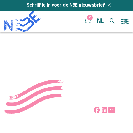
Doorgaan naar inhoud
Schrijf je in voor de NBE nieuwsbrief
0
NL
youtube voorpagina’s
Deel