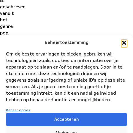
is
geschreven
vanuit
het
genre
pop.
Door
Beheertoestemming
middel
van
Om de beste ervaringen te bieden, gebruiken wij
de
technologieën zoals cookies om informatie over je
muziek
apparaat op te slaan en/of te raadplegen. Door in te
en
stemmen met deze technologieën kunnen wij
de
gegevens zoals surfgedrag of unieke ID's op deze site
lyrics
verwerken. Als je geen toestemming geeft of je
willen
toestemming intrekt, kan dit een nadelige invloed
wij
hebben op bepaalde functies en mogelijkheden.
dat
Beheer opties
het
nummer
Accepteren
een
gevoel
Weigeren