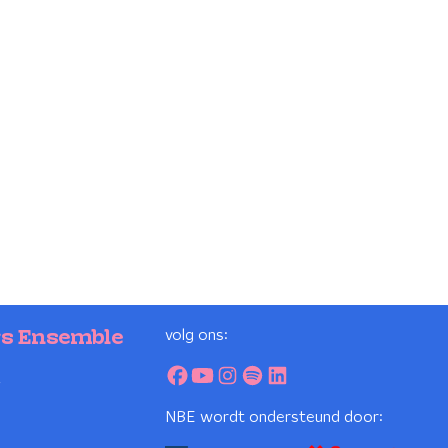
volg ons:
rs Ensemble
2
NBE wordt ondersteund door: