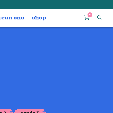
0
teun ons
shop