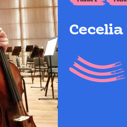
ronde 1
rond
Cecelia