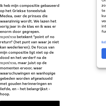
Om
zo
Ik heb mijn compositie gebaseerd
te
op het Griekse toneelstuk
ku
Medea, over de prinses die
ve
waanzinnig wordt. We lazen het
in
vorig jaar in de klas en ik was er
fu
enorm door gegrepen.
περιπέτεια betekent "point of no
Beh
return" (het punt van waar je niet
kan wederkeren). De focus van
mijn compositie ligt niet op de
dood en het verderf na de
περιπέτεια, maar juist op de
momenten ervoor, waar
waarschuwingen en wanhopige
gebeden worden afgewisseld
met gouden herinneringen en
liefde, en - het belangrijkst -
hoop.