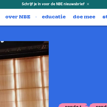
Schrijf je in voor de NBE nieuwsbrief
over NBE
educatie
doe mee
s