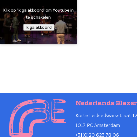
Klik op 'Ik ga akkoord' om Youtube in
te schakelen
Ik ga akkoord
Nederlands Blaze
Korte Leidsedwarsstraat 1
1017 RC Amsterdam
+31(0)20 623 78 06