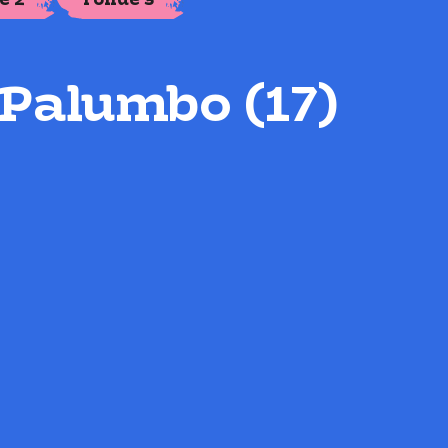
e 2
ronde 3
 Palumbo (17)