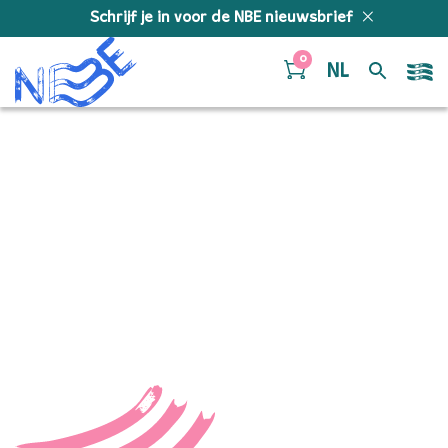
Doorgaan naar inhoud
Schrijf je in voor de NBE nieuwsbrief
0
NL
The light at the end of
the tunnel
“The light at the end of the tunnel – Cilia Schalekamp.
Gepubliceerd: 2024.