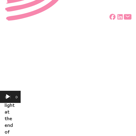
Deel
Audiospeler
00:00
00:00
“The
light
at
the
end
of