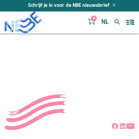
Doorgaan naar inhoud
Schrijf je in voor de NBE nieuwsbrief
0
NL
IMG-20220420-WA0000-
04
Deel