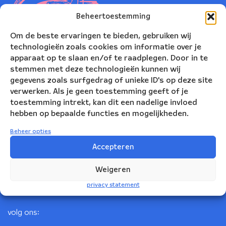
Beheertoestemming
Om de beste ervaringen te bieden, gebruiken wij
technologieën zoals cookies om informatie over je
apparaat op te slaan en/of te raadplegen. Door in te
stemmen met deze technologieën kunnen wij
gegevens zoals surfgedrag of unieke ID's op deze site
verwerken. Als je geen toestemming geeft of je
toestemming intrekt, kan dit een nadelige invloed
Nederlands Blazers Ensemble
hebben op bepaalde functies en mogelijkheden.
Korte Leidsedwarsstraat 12
Beheer opties
1017 RC Amsterdam
Accepteren
+31(0)20 623 78 06
Weigeren
info@nbe.nl
privacy statement
volg ons: