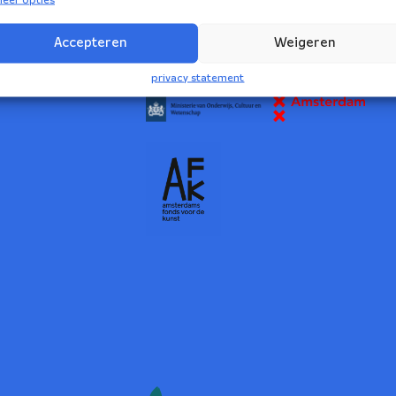
2
Accepteren
Weigeren
NBE wordt ondersteund door:
privacy statement