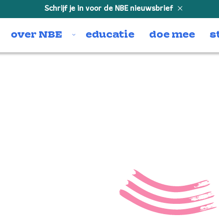
Schrijf je in voor de NBE nieuwsbrief
over NBE
educatie
doe mee
s
Showca
Amster