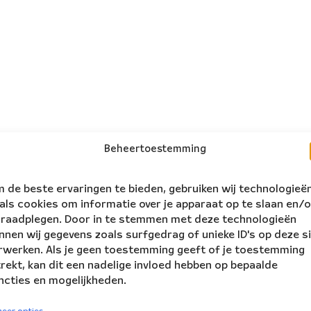
Beheertoestemming
 de beste ervaringen te bieden, gebruiken wij technologieë
als cookies om informatie over je apparaat op te slaan en/o
 raadplegen. Door in te stemmen met deze technologieën
nnen wij gegevens zoals surfgedrag of unieke ID's op deze s
rwerken. Als je geen toestemming geeft of je toestemming
trekt, kan dit een nadelige invloed hebben op bepaalde
ncties en mogelijkheden.
volg ons:
rs Ensemble
eer opties