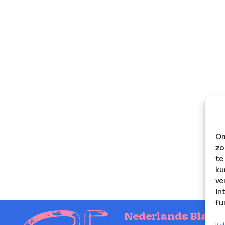
Om
zo
te
ku
ve
in
fu
Nederlands Blaze
Beh