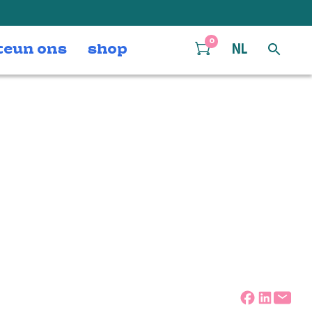
0
teun ons
shop
NL
ses 30-10-25
dam-26
Deel