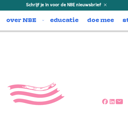
Schrijf je in voor de NBE nieuwsbrief
over NBE
educatie
doe mee
s
Daniel Jovanov
Deel