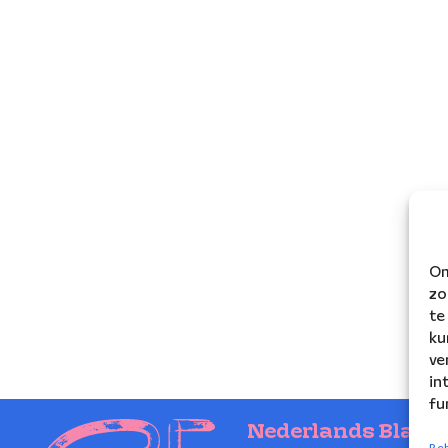
Om
zo
te
ku
ve
in
fu
Nederlands Blaze
Beh