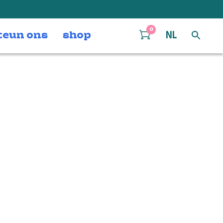
0
teun ons
shop
NL