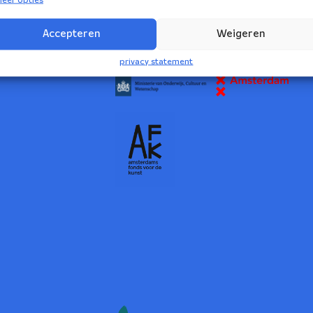
2
Accepteren
Weigeren
NBE wordt ondersteund door:
privacy statement