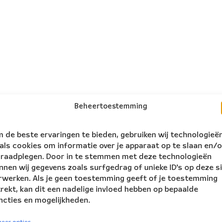
Beheertoestemming
 de beste ervaringen te bieden, gebruiken wij technologieë
als cookies om informatie over je apparaat op te slaan en/o
 raadplegen. Door in te stemmen met deze technologieën
nnen wij gegevens zoals surfgedrag of unieke ID's op deze s
rwerken. Als je geen toestemming geeft of je toestemming
trekt, kan dit een nadelige invloed hebben op bepaalde
ncties en mogelijkheden.
volg ons:
rs Ensemble
eer opties