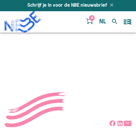
Doorgaan naar inhoud
Schrijf je in voor de NBE nieuwsbrief
0
NL
Foto kinderen –
oplossingen en angsten
Deel