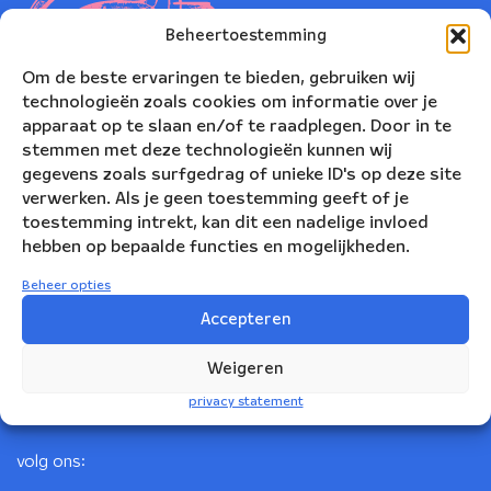
Beheertoestemming
Om de beste ervaringen te bieden, gebruiken wij
technologieën zoals cookies om informatie over je
apparaat op te slaan en/of te raadplegen. Door in te
stemmen met deze technologieën kunnen wij
gegevens zoals surfgedrag of unieke ID's op deze site
verwerken. Als je geen toestemming geeft of je
toestemming intrekt, kan dit een nadelige invloed
Nederlands Blazers Ensemble
hebben op bepaalde functies en mogelijkheden.
Korte Leidsedwarsstraat 12
Beheer opties
1017 RC Amsterdam
Accepteren
+31(0)20 623 78 06
Weigeren
info@nbe.nl
privacy statement
volg ons: