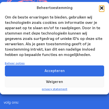
Beheertoestemming
Om de beste ervaringen te bieden, gebruiken wij
technologieën zoals cookies om informatie over je
apparaat op te slaan en/of te raadplegen. Door in te
stemmen met deze technologieën kunnen wij
gegevens zoals surfgedrag of unieke ID's op deze site
verwerken. Als je geen toestemming geeft of je
toestemming intrekt, kan dit een nadelige invloed
Nederlands Blazers Ensemble
hebben op bepaalde functies en mogelijkheden.
Korte Leidsedwarsstraat 12
Beheer opties
1017 RC Amsterdam
Accepteren
+31(0)20 623 78 06
Weigeren
info@nbe.nl
privacy statement
volg ons: