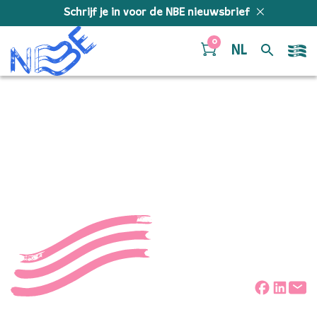
Doorgaan naar inhoud
Schrijf je in voor de NBE nieuwsbrief
0
NL
foto-schalm-en-
omroep-veldhoven
Deel