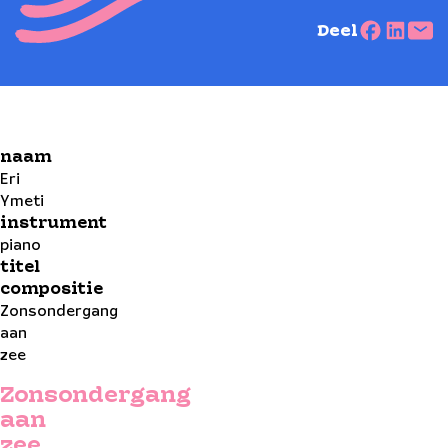
Deel
naam
Eri
Ymeti
instrument
piano
titel
compositie
Zonsondergang
aan
zee
Zonsondergang
aan
zee