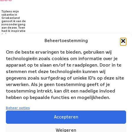
Tijdens mijn
vakantie in
Griekenland
genoot ik van de
zonsondergang
aan de zee. Toen
had ik inspiratie
gekregen om er
een stuk van te
Beheertoestemming
componeren. Er
waren hoge bergen
waar de zon zich
achter verstopte
Om de beste ervaringen te bieden, gebruiken wij
en er waren ook
visjes in de erg
technologieën zoals cookies om informatie over je
heldere zee en dat
was nog meer
apparaat op te slaan en/of te raadplegen. Door in te
inspiratie.
stemmen met deze technologieën kunnen wij
- Eri is de
gegevens zoals surfgedrag of unieke ID's op deze site
winnaar van
verwerken. Als je geen toestemming geeft of je
de
toestemming intrekt, kan dit een nadelige invloed
Klik
Publieksprijs!
hebben op bepaalde functies en mogelijkheden.
op
-
'Ik
Beheer opties
ga
Accepteren
akkoord'
om
Weigeren