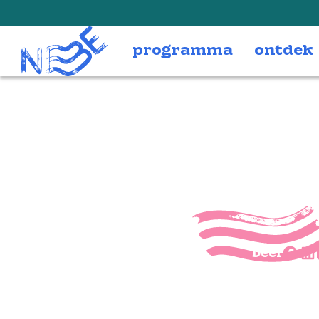
Doorgaan naar inhoud
programma
ontdek
Finley
Deel