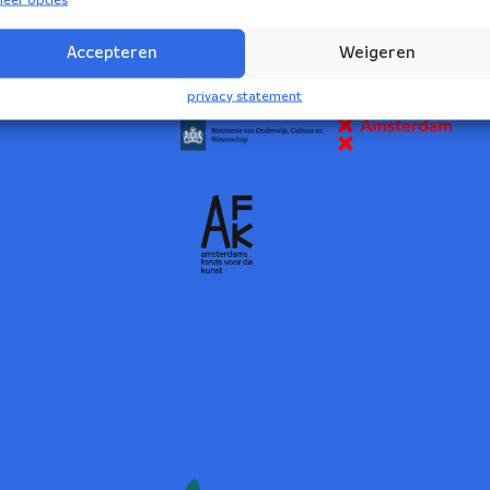
2
Accepteren
Weigeren
NBE wordt ondersteund door:
privacy statement