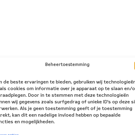
Beheertoestemming
 de beste ervaringen te bieden, gebruiken wij technologieë
als cookies om informatie over je apparaat op te slaan en/o
 raadplegen. Door in te stemmen met deze technologieën
nnen wij gegevens zoals surfgedrag of unieke ID's op deze s
rwerken. Als je geen toestemming geeft of je toestemming
trekt, kan dit een nadelige invloed hebben op bepaalde
ncties en mogelijkheden.
volg ons:
rs Ensemble
eer opties