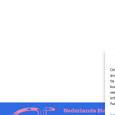
Om
zo
te
ku
ve
in
fu
Nederlands Blaze
Beh