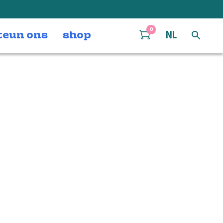
0
teun ons
shop
NL