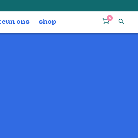
0
teun ons
shop