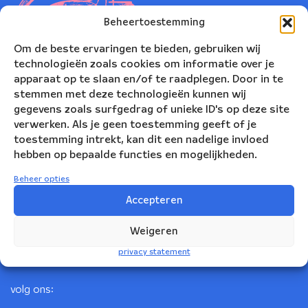
Beheertoestemming
Om de beste ervaringen te bieden, gebruiken wij
technologieën zoals cookies om informatie over je
apparaat op te slaan en/of te raadplegen. Door in te
stemmen met deze technologieën kunnen wij
gegevens zoals surfgedrag of unieke ID's op deze site
verwerken. Als je geen toestemming geeft of je
toestemming intrekt, kan dit een nadelige invloed
Nederlands Blazers Ensemble
hebben op bepaalde functies en mogelijkheden.
Korte Leidsedwarsstraat 12
Beheer opties
1017 RC Amsterdam
Accepteren
+31(0)20 623 78 06
Weigeren
info@nbe.nl
privacy statement
volg ons: