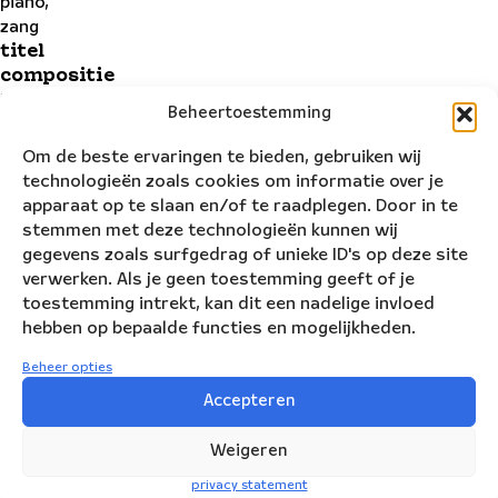
piano,
zang
titel
compositie
De
Beheertoestemming
dikke
duif
Om de beste ervaringen te bieden, gebruiken wij
technologieën zoals cookies om informatie over je
De
apparaat op te slaan en/of te raadplegen. Door in te
dikke
stemmen met deze technologieën kunnen wij
duif
gegevens zoals surfgedrag of unieke ID's op deze site
verwerken. Als je geen toestemming geeft of je
De-
toestemming intrekt, kan dit een nadelige invloed
dikke-
hebben op bepaalde functies en mogelijkheden.
duif
(MP3)
Beheer opties
Audiospeler
Accepteren
00:00
00:00
Weigeren
privacy statement