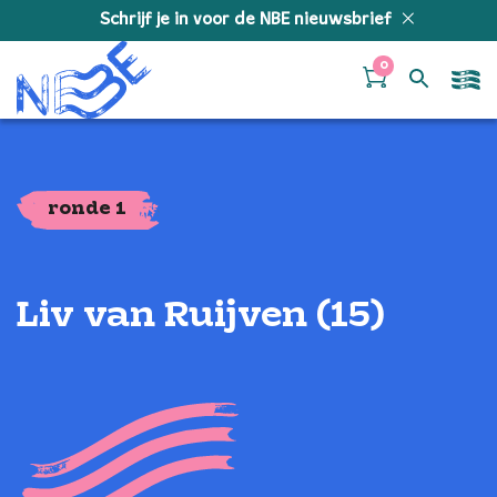
Doorgaan naar inhoud
Schrijf je in voor de NBE nieuwsbrief
0
ronde 1
Liv van Ruijven (15)