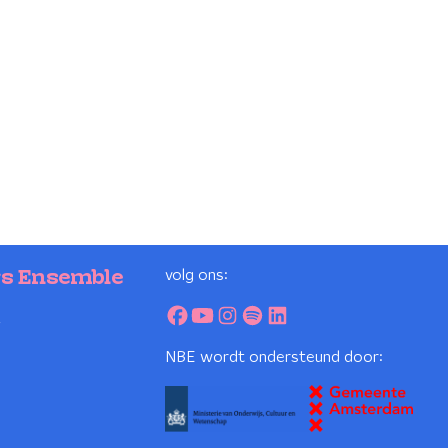
volg ons:
rs Ensemble
2
NBE wordt ondersteund door: