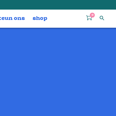
0
teun ons
shop