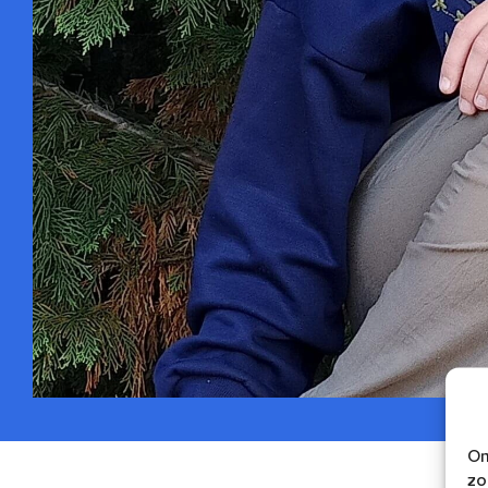
Om
zo