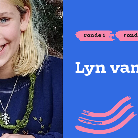
ronde 1
rond
Lyn van