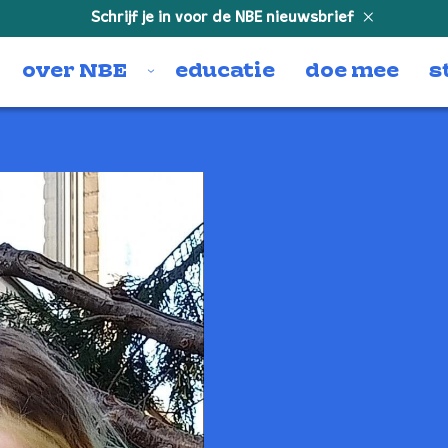
Schrijf je in voor de NBE nieuwsbrief
over NBE
educatie
doe mee
s