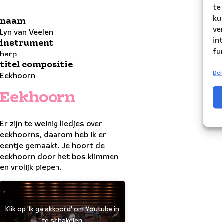
te
ku
naam
ve
Lyn van Veelen
in
instrument
fu
harp
titel compositie
Beh
Eekhoorn
Eekhoorn
Er zijn te weinig liedjes over
eekhoorns, daarom heb ik er
eentje gemaakt. Je hoort de
eekhoorn door het bos klimmen
en vrolijk piepen.
Klik op 'Ik ga akkoord' om Youtube in
te schakelen