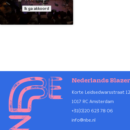
Ik ga akkoord
Nederlands Blaze
Korte Leidsedwarsstraat 1
1017 RC Amsterdam
+31(0)20 623 78 06
info@nbe.nl