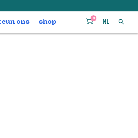
0
teun ons
shop
NL