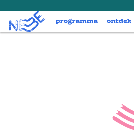
Doorgaan naar inhoud
programma
ontdek
Sc
“Schaakma