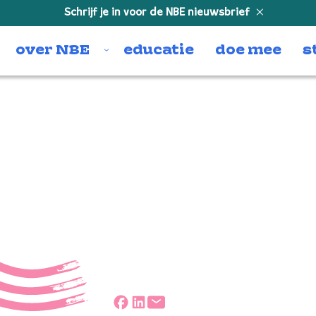
Schrijf je in voor de NBE nieuwsbrief
over NBE
educatie
doe mee
s
haakmat
t”.
Deel