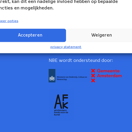
trekt, kan dit een nadelige invloed hebben op bepaalde
ncties en mogelijkheden.
eer opties
Accepteren
Weigeren
volg ons:
rs Ensemble
privacy statement
2
NBE wordt ondersteund door: