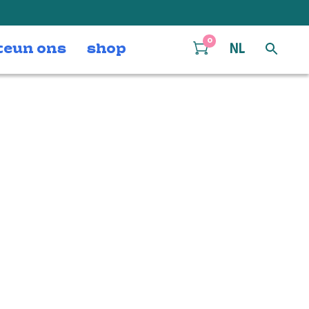
0
teun ons
shop
NL