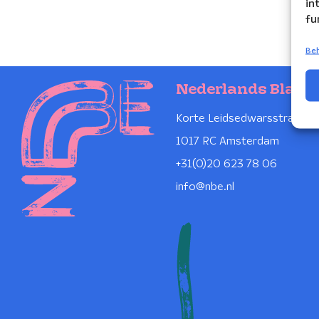
in
fu
Beh
Nederlands Blaze
Korte Leidsedwarsstraat 1
1017 RC Amsterdam
+31(0)20 623 78 06
info@nbe.nl