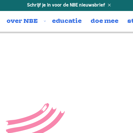
Schrijf je in voor de NBE nieuwsbrief
over NBE
educatie
doe mee
s
On my journey
“On my journey”. Gepubliceerd: 2021.