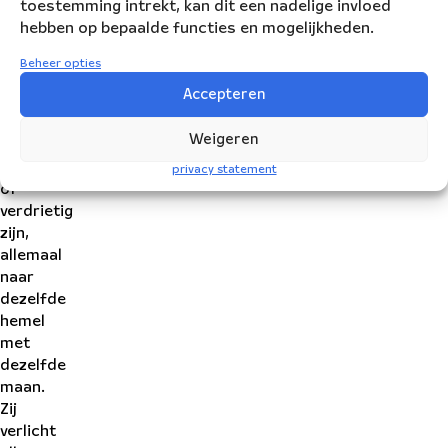
toestemming intrekt, kan dit een nadelige invloed
dag,
hebben op bepaalde functies en mogelijkheden.
of
we
Beheer opties
nu
Accepteren
samen
of
Weigeren
alleen,
blij
privacy statement
of
verdrietig
zijn,
allemaal
naar
dezelfde
hemel
met
dezelfde
maan.
Zij
verlicht