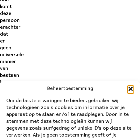
komt
deze
persoon
erachter
dat
er
geen
universele
manier
van
bestaan
is.
Beheertoestemming
Toch
kijken
Om de beste ervaringen te bieden, gebruiken wij
we
technologieën zoals cookies om informatie over je
op
apparaat op te slaan en/of te raadplegen. Door in te
het
stemmen met deze technologieën kunnen wij
einde
gegevens zoals surfgedrag of unieke ID's op deze site
van
verwerken. Als je geen toestemming geeft of je
de