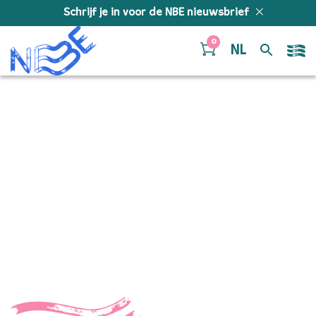
Doorgaan naar inhoud
Schrijf je in voor de NBE nieuwsbrief
0
NL
Vluchten Voor Verboden
Vruchten – Mika Tkauz
en Zohra Emmerzael
“Vluchten Voor Verboden Vruchten – Mika Tkauz en
Zohra Emmerzael”.