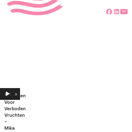
Deel
Audiospeler
00:00
00:00
“Vluchten
Voor
Verboden
Vruchten
–
Mika