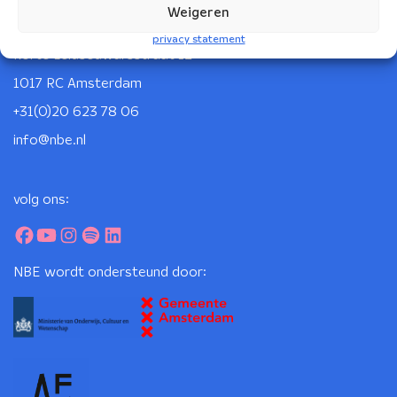
Weigeren
Nederlands Blazers Ensemble
privacy statement
Korte Leidsedwarsstraat 12
1017 RC Amsterdam
+31(0)20 623 78 06
info@nbe.nl
volg ons:
NBE wordt ondersteund door: