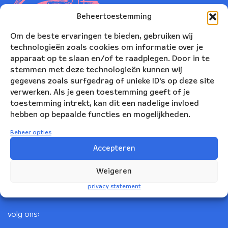
Beheertoestemming
Om de beste ervaringen te bieden, gebruiken wij
technologieën zoals cookies om informatie over je
apparaat op te slaan en/of te raadplegen. Door in te
stemmen met deze technologieën kunnen wij
gegevens zoals surfgedrag of unieke ID's op deze site
verwerken. Als je geen toestemming geeft of je
toestemming intrekt, kan dit een nadelige invloed
Nederlands Blazers Ensemble
hebben op bepaalde functies en mogelijkheden.
Korte Leidsedwarsstraat 12
Beheer opties
1017 RC Amsterdam
Accepteren
+31(0)20 623 78 06
Weigeren
info@nbe.nl
privacy statement
volg ons: