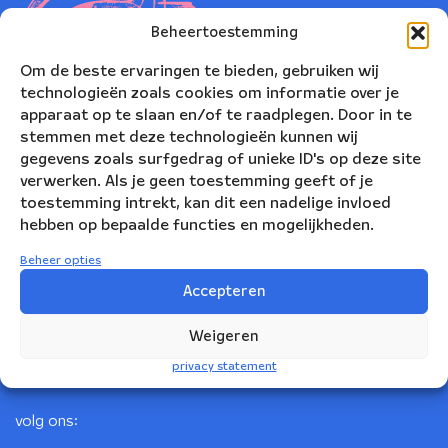
Beheertoestemming
Om de beste ervaringen te bieden, gebruiken wij
technologieën zoals cookies om informatie over je
apparaat op te slaan en/of te raadplegen. Door in te
stemmen met deze technologieën kunnen wij
gegevens zoals surfgedrag of unieke ID's op deze site
verwerken. Als je geen toestemming geeft of je
toestemming intrekt, kan dit een nadelige invloed
Nederlands Blazers Ensemble
hebben op bepaalde functies en mogelijkheden.
Korte Leidsedwarsstraat 12
Beheer opties
1017 RC Amsterdam
Accepteren
+31(0)20 623 78 06
Weigeren
info@nbe.nl
privacy statement
volg ons: