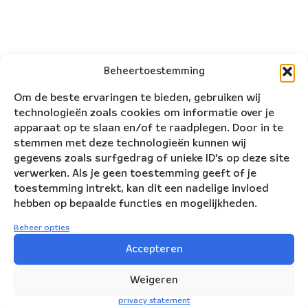
Beheertoestemming
Om de beste ervaringen te bieden, gebruiken wij
technologieën zoals cookies om informatie over je
apparaat op te slaan en/of te raadplegen. Door in te
stemmen met deze technologieën kunnen wij
gegevens zoals surfgedrag of unieke ID's op deze site
verwerken. Als je geen toestemming geeft of je
toestemming intrekt, kan dit een nadelige invloed
hebben op bepaalde functies en mogelijkheden.
Beheer opties
Nederlands Blazers Ensemble
Accepteren
Korte Leidsedwarsstraat 12
Weigeren
1017 RC Amsterdam
privacy statement