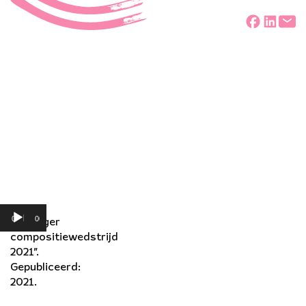
Deel
Audiospeler
00:00
00:00
“Stranger
compositiewedstrijd
2021”.
Gepubliceerd:
2021.