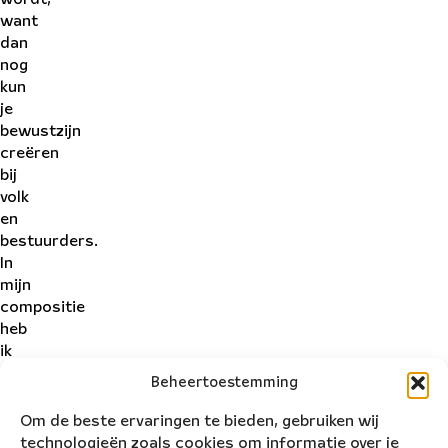
want
dan
nog
kun
je
bewustzijn
creëren
bij
volk
en
bestuurders.
In
mijn
compositie
heb
ik
dit
Beheertoestemming
verwerkt
door
Om de beste ervaringen te bieden, gebruiken wij
een
technologieën zoals cookies om informatie over je