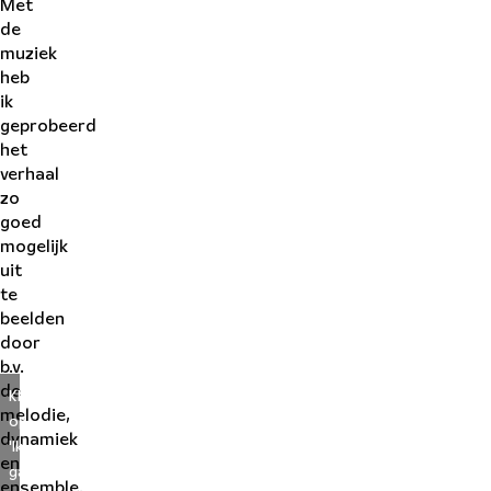
Met
de
muziek
heb
ik
geprobeerd
het
verhaal
zo
goed
mogelijk
uit
te
beelden
door
b.v.
de
Klik
melodie,
op
dynamiek
'Ik
en
ga
ensemble.