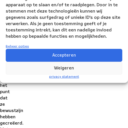
verhalende
apparaat op te slaan en/of te raadplegen. Door in te
tekst
stemmen met deze technologieën kunnen wij
te
gegevens zoals surfgedrag of unieke ID's op deze site
schrijven
verwerken. Als je geen toestemming geeft of je
die
toestemming intrekt, kan dit een nadelige invloed
demonstranten
hebben op bepaalde functies en mogelijkheden.
volgt
Beheer opties
van
niet
Accepteren
gehoord
worden
Weigeren
tot
privacy statement
aan
het
punt
dat
ze
bewustzijn
hebben
gecreëerd.