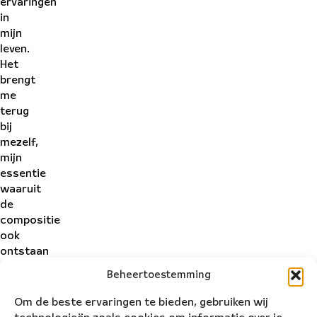
ervaringen
in
mijn
leven.
Het
brengt
me
terug
bij
mezelf,
mijn
essentie
waaruit
de
compositie
ook
ontstaan
is.
Beheertoestemming
Ik
hoop
Om de beste ervaringen te bieden, gebruiken wij
dat