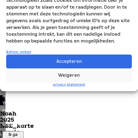
technologieën zoals cookies om informatie over je
het
apparaat op te slaan en/of te raadplegen. Door in te
anderen
stemmen met deze technologieën kunnen wij
ook
gegevens zoals surfgedrag of unieke ID's op deze site
kan
verwerken. Als je geen toestemming geeft of je
helpen
toestemming intrekt, kan dit een nadelige invloed
stil
hebben op bepaalde functies en mogelijkheden.
te
Beheer opties
staan
bij
Klik
Accepteren
hun
op
memories
'Ik
Weigeren
en
ga
privacy statement
essentie.
akkoord'
om
Youtube
in
Noah
te
2025
schakelen
NBE_korte
versie
Ik ga