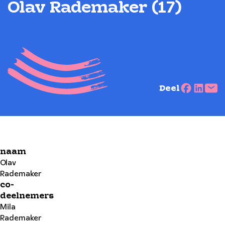
Olav Rademaker (17)
Deel
naam
Olav
Rademaker
co-
deelnemers
Mila
Rademaker