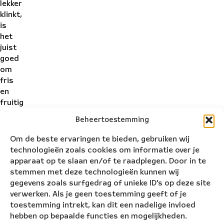
lekker
klinkt,
is
het
juist
goed
om
fris
en
fruitig
de
Beheertoestemming
dag
te
Om de beste ervaringen te bieden, gebruiken wij
beginnen.
technologieën zoals cookies om informatie over je
Sta
apparaat op te slaan en/of te raadplegen. Door in te
op
stemmen met deze technologieën kunnen wij
en
gegevens zoals surfgedrag of unieke ID's op deze site
wees
verwerken. Als je geen toestemming geeft of je
actief,
toestemming intrekt, kan dit een nadelige invloed
sta
hebben op bepaalde functies en mogelijkheden.
op