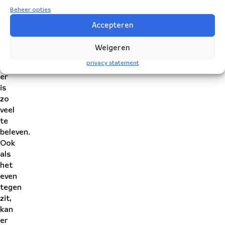
Beheer opties
en
geniet
Accepteren
van
het
Weigeren
leven,
privacy statement
want
er
is
zo
veel
te
beleven.
Ook
als
het
even
tegen
zit,
kan
er