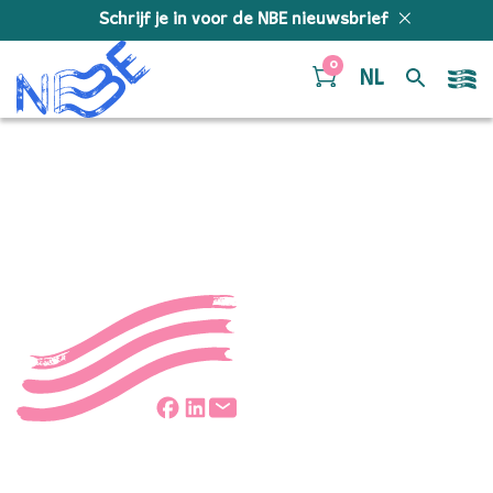
Doorgaan naar inhoud
Schrijf je in voor de NBE nieuwsbrief
0
NL
Foto
Deel