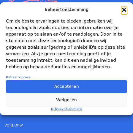
Beheertoestemming
Om de beste ervaringen te bieden, gebruiken wij
technologieën zoals cookies om informatie over je
apparaat op te slaan en/of te raadplegen. Door in te
stemmen met deze technologieën kunnen wij
gegevens zoals surfgedrag of unieke ID's op deze site
verwerken. Als je geen toestemming geeft of je
toestemming intrekt, kan dit een nadelige invloed
Nederlands Blazers Ensemble
hebben op bepaalde functies en mogelijkheden.
Korte Leidsedwarsstraat 12
Beheer opties
1017 RC Amsterdam
Accepteren
+31(0)20 623 78 06
Weigeren
info@nbe.nl
privacy statement
volg ons: