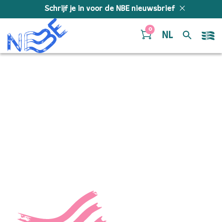
Doorgaan naar inhoud
Schrijf je in voor de NBE nieuwsbrief
0
NL
Is It Really Too Much To
Ask – Sara van Gaans
“Is-It-Really-Too-Much-To-Ask-MIXED”. Gepubliceerd:
2025.