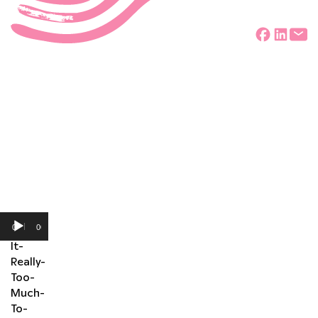
Deel
Audiospeler
00:00
00:00
“Is-
It-
Really-
Too-
Much-
To-