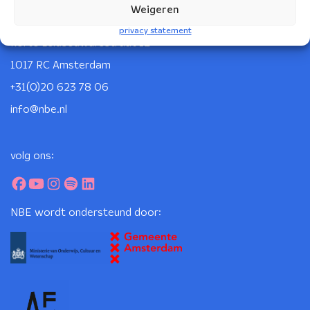
Weigeren
Nederlands Blazers Ensemble
privacy statement
Korte Leidsedwarsstraat 12
1017 RC Amsterdam
+31(0)20 623 78 06
info@nbe.nl
volg ons:
NBE wordt ondersteund door: