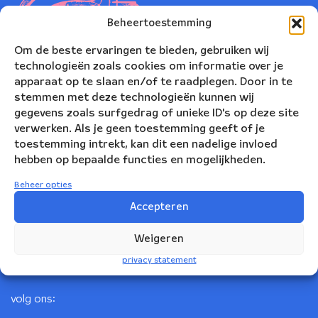
Beheertoestemming
Om de beste ervaringen te bieden, gebruiken wij
technologieën zoals cookies om informatie over je
apparaat op te slaan en/of te raadplegen. Door in te
stemmen met deze technologieën kunnen wij
gegevens zoals surfgedrag of unieke ID's op deze site
verwerken. Als je geen toestemming geeft of je
toestemming intrekt, kan dit een nadelige invloed
Nederlands Blazers Ensemble
hebben op bepaalde functies en mogelijkheden.
Korte Leidsedwarsstraat 12
Beheer opties
1017 RC Amsterdam
Accepteren
+31(0)20 623 78 06
Weigeren
info@nbe.nl
privacy statement
volg ons: