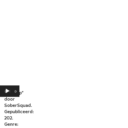
Audiospeler
00:00
00:00
“Badtrip”
door
SoberSquad.
Gepubliceerd:
202.
Genre: