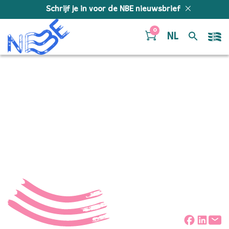
Doorgaan naar inhoud
Schrijf je in voor de NBE nieuwsbrief
0
NL
Badtrip
“Badtrip” door SoberSquad. Gepubliceerd: 202. Genre:
funk groove.
Deel