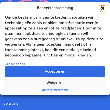
Beheertoestemming
Om de beste ervaringen te bieden, gebruiken wij
technologieën zoals cookies om informatie over je
apparaat op te slaan en/of te raadplegen. Door in te
stemmen met deze technologieën kunnen wij
gegevens zoals surfgedrag of unieke ID's op deze site
verwerken. Als je geen toestemming geeft of je
toestemming intrekt, kan dit een nadelige invloed
Nederlands Blazers Ensemble
hebben op bepaalde functies en mogelijkheden.
Korte Leidsedwarsstraat 12
Beheer opties
1017 RC Amsterdam
Accepteren
+31(0)20 623 78 06
Weigeren
info@nbe.nl
privacy statement
volg ons: