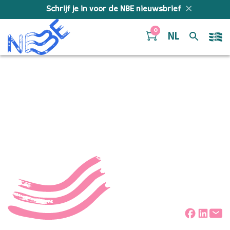
Doorgaan naar inhoud
Schrijf je in voor de NBE nieuwsbrief
0
NL
Sober Squad, yeelen
silvan noah mees 3 edit
Deel