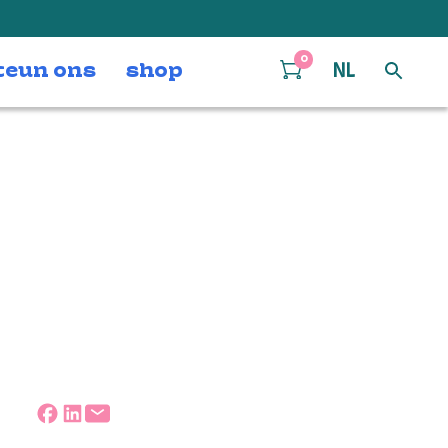
0
teun ons
shop
NL
foto
Deel