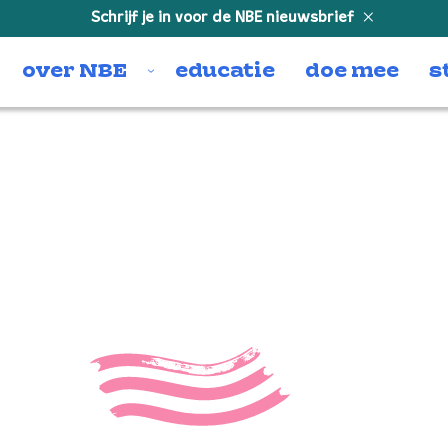
Schrijf je in voor de NBE nieuwsbrief
over NBE
educatie
doe mee
s
Thabo Rouse 
Thabo Rouse foto