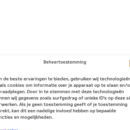
Beheertoestemming
 de beste ervaringen te bieden, gebruiken wij technologieë
als cookies om informatie over je apparaat op te slaan en/o
 raadplegen. Door in te stemmen met deze technologieën
nnen wij gegevens zoals surfgedrag of unieke ID's op deze s
rwerken. Als je geen toestemming geeft of je toestemming
trekt, kan dit een nadelige invloed hebben op bepaalde
ncties en mogelijkheden.
volg ons:
rs Ensemble
eer opties