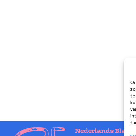
Om
zo
te
ku
ve
in
fu
Nederlands Blaze
Beh