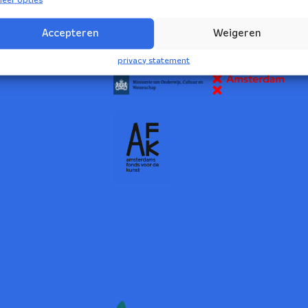
2
Accepteren
Weigeren
NBE wordt ondersteund door:
privacy statement