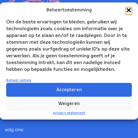
Beheertoestemming
Om de beste ervaringen te bieden, gebruiken wij
technologieën zoals cookies om informatie over je
apparaat op te slaan en/of te raadplegen. Door in te
stemmen met deze technologieën kunnen wij
gegevens zoals surfgedrag of unieke ID's op deze site
verwerken. Als je geen toestemming geeft of je
toestemming intrekt, kan dit een nadelige invloed
Nederlands Blazers Ensemble
hebben op bepaalde functies en mogelijkheden.
Korte Leidsedwarsstraat 12
Beheer opties
1017 RC Amsterdam
Accepteren
+31(0)20 623 78 06
Weigeren
info@nbe.nl
privacy statement
volg ons: