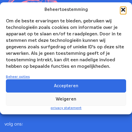
Beheertoestemming
Om de beste ervaringen te bieden, gebruiken wij
technologieën zoals cookies om informatie over je
apparaat op te slaan en/of te raadplegen. Door in te
stemmen met deze technologieën kunnen wij
gegevens zoals surfgedrag of unieke ID's op deze site
verwerken. Als je geen toestemming geeft of je
toestemming intrekt, kan dit een nadelige invloed
Nederlands Blazers Ensemble
hebben op bepaalde functies en mogelijkheden.
Korte Leidsedwarsstraat 12
Beheer opties
1017 RC Amsterdam
Accepteren
+31(0)20 623 78 06
Weigeren
info@nbe.nl
privacy statement
volg ons: